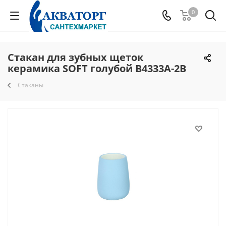
0
Стакан для зубных щеток
керамика SOFT голубой В4333А-2В
Стаканы