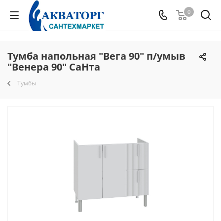
0
Тумба напольная "Вега 90" п/умыв
"Венера 90" СаНта
Тумбы