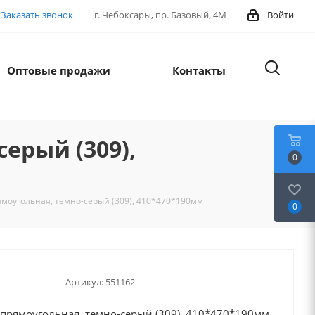
Заказать звонок
г. Чебоксары, пр. Базовый, 4М
Войти
Оптовые продажи
Контакты
ерый (309),
0
оугольная, темно-серый (309), 410*470*190мм
0
Артикул:
551162
рямоугольная, темно-серый (309), 410*470*190мм