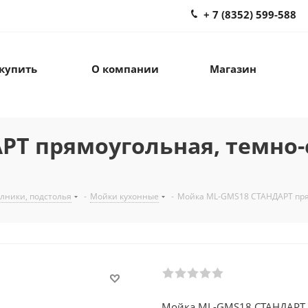
+ 7 (8352) 599-588
 купить
О компании
Магазин
Т прямоугольная, темно-с
лники, подстолья
-
Мойки кухонные
-
Мойка ML-GMS18 СТАНДАРТ прям
Мойка ML-GMS18 СТАНДАРТ п