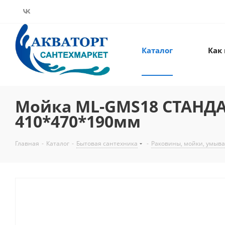
Каталог
Как
Мойка ML-GMS18 СТАНДАР
410*470*190мм
Главная
-
Каталог
-
Бытовая сантехника
-
Раковины, мойки, умыва