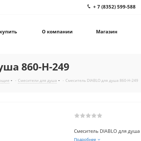
+ 7 (8352) 599-588
 купить
О компании
Магазин
уша 860-Н-249
ующие
-
Смесители для душа
-
Смеситель DIABLO для душа 860-Н-249
Смеситель DIABLO для душа
Подробнее