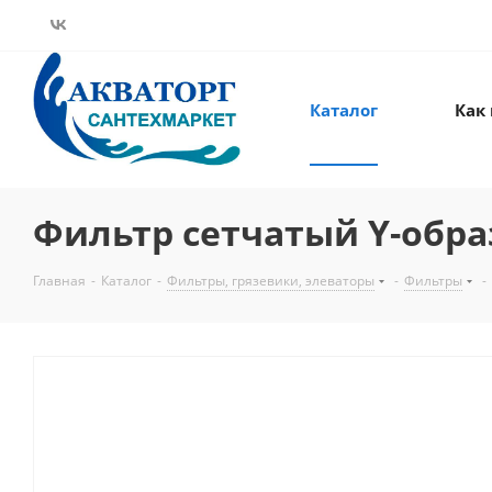
Каталог
Как
Фильтр сетчатый Y-образн
Главная
-
Каталог
-
Фильтры, грязевики, элеваторы
-
Фильтры
-