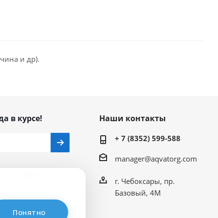
чина и др).
да в курсе!
Наши контакты
+ 7 (8352) 599-588
manager@aqvatorg.com
ь на связи
г. Чебоксары, пр.
Базовый, 4М
Понятно