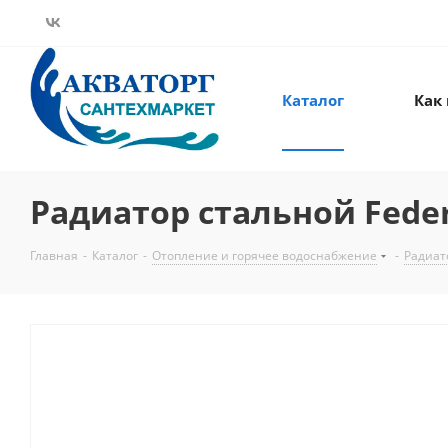
Каталог
Как
Радиатор стальной Federi
Главная
-
Каталог
-
Отопление и горячее водоснабжение
-
Радиат