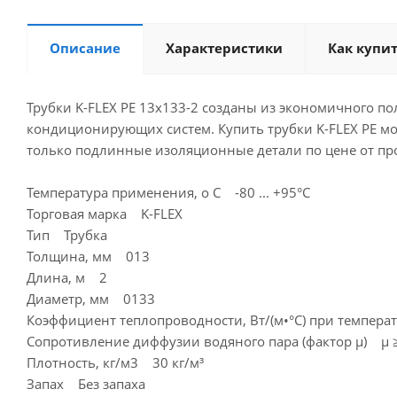
Описание
Характеристики
Как купи
Трубки K-FLEX PE 13x133-2 созданы из экономичного п
кондиционирующих систем. Купить трубки K-FLEX PE м
только подлинные изоляционные детали по цене от п
Температура применения, о С -80 ... +95°С
Торговая марка K-FLEX
Тип Трубка
Толщина, мм 013
Длина, м 2
Диаметр, мм 0133
Коэффициент теплопроводности, Вт/(м•°С) при температу
Сопротивление диффузии водяного пара (фактор μ) µ ≥
Плотность, кг/м3 30 кг/м³
Запах Без запаха