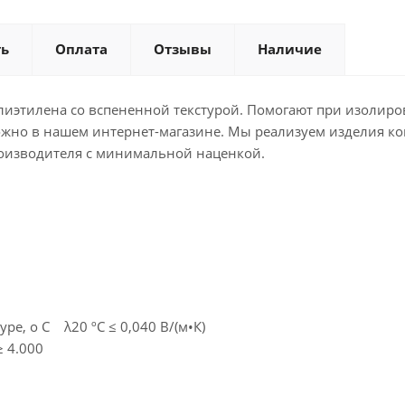
ть
Оплата
Отзывы
Наличие
олиэтилена со вспененной текстурой. Помогают при изолир
ожно в нашем интернет-магазине. Мы реализуем изделия ко
роизводителя с минимальной наценкой.
ре, о С λ20 ºC ≤ 0,040 В/(м•К)
 4.000