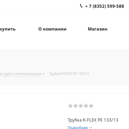
+ 7 (8352) 599-588
 купить
О компании
Магазин
я труб и теплоизоляция
-
Трубка K-FLEX PE 133/13
Трубка K-FLEX PE 133/13
Подробнее