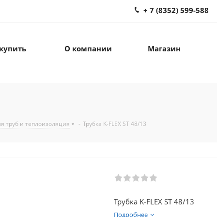
+ 7 (8352) 599-588
 купить
О компании
Магазин
я труб и теплоизоляция
-
Трубка K-FLEX ST 48/13
Трубка K-FLEX ST 48/13
Подробнее