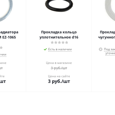
радиатора
Прокладка кольцо
Проклад
 EZ-1065
уплотнительное d16
чугунног
Есть в наличии
Под за
уточн
ичии
зине
Цена в магазине
шт
3
руб.
/шт
йте
Цена на сайте
шт
3
руб.
/шт