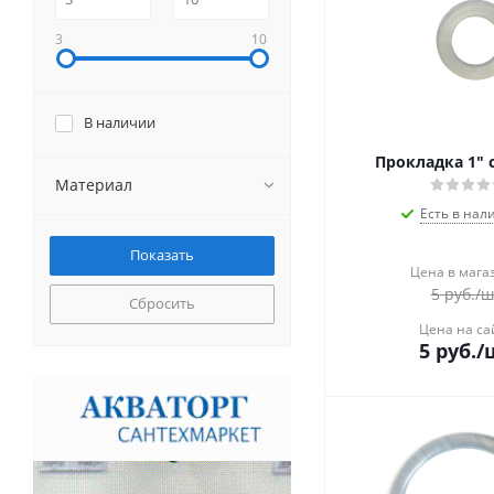
3
10
В наличии
Прокладка 1" 
Материал
Есть в нал
Цена в мага
5
руб.
/ш
Сбросить
Цена на са
5
руб.
/