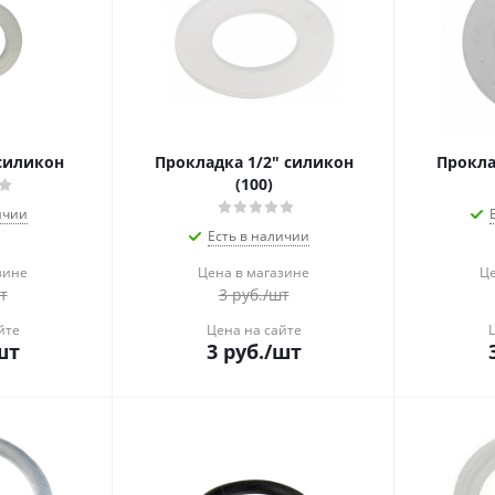
силикон
Прокладка 1/2" силикон
Прокла
(100)
ичии
Есть в наличии
зине
Цена в магазине
Це
т
3
руб.
/шт
йте
Цена на сайте
шт
3
руб.
/шт