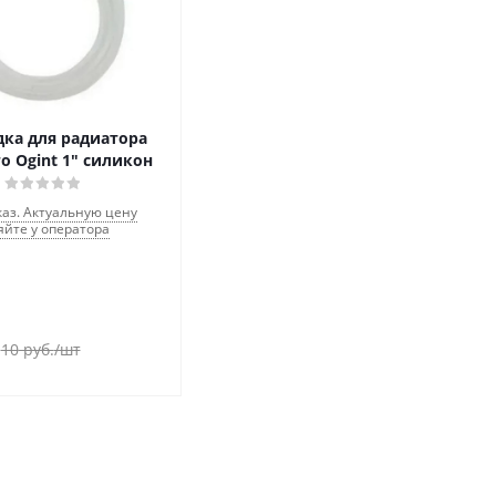
ка для радиатора
о Ogint 1" силикон
каз. Актуальную цену
яйте у оператора
10
руб.
/шт