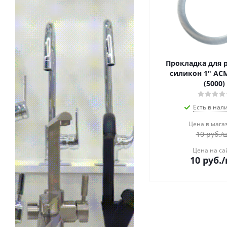
Прокладка для 
силикон 1" АСМ
(5000)
Есть в нал
Цена в мага
10
руб.
/
Цена на са
10
руб.
/