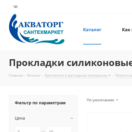
Каталог
Как
Прокладки силиконовы
Главная
-
Каталог
-
Крепления и расходные материалы
-
Ремонтн
По умолчанию
Фильтр по параметрам
Цена