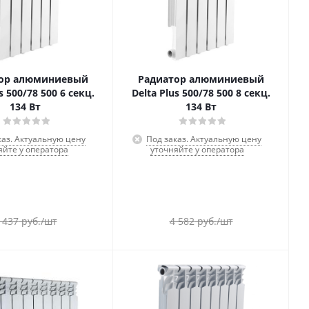
ор алюминиевый
Радиатор алюминиевый
s 500/78 500 6 секц.
Delta Plus 500/78 500 8 секц.
134 Вт
134 Вт
каз. Актуальную цену
Под заказ. Актуальную цену
яйте у оператора
уточняйте у оператора
 437
руб.
/шт
4 582
руб.
/шт