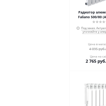
Радиатор алю
Faliano 500/80 (А
Под заказ. Актуа
уточняйте у опе
Цена в мага
4 095
руб.
Цена на са
2 765
руб