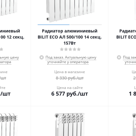
миниевый
Радиатор алюминиевый
Радиат
00 12 секц.
BILIT ECO АЛ 500/100 14 секц.
BILIT EC
157Вт
льную цену
Под заказ. Актуальную цену
Под за
ратора
уточняйте у оператора
уточн
зине
Цена в магазине
Це
/шт
8 330
руб.
/шт
2
йте
Цена на сайте
.
/шт
6 577
руб.
/шт
1 