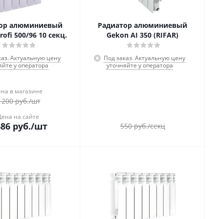
ор алюминиевый
Радиатор алюминиевый
rofi 500/96 10 секц.
Gekon AI 350 (RIFAR)
каз. Актуальную цену
Под заказ. Актуальную цену
яйте у оператора
уточняйте у оператора
на в магазине
 200
руб.
/шт
Цена на сайте
686
руб.
/шт
550
руб.
/секц