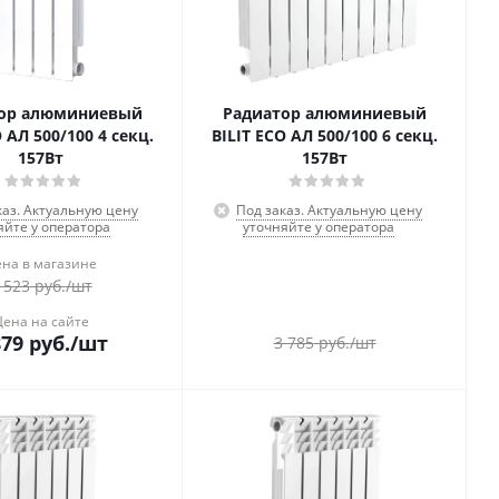
ор алюминиевый
Радиатор алюминиевый
O АЛ 500/100 4 секц.
BILIT ECO АЛ 500/100 6 секц.
157Вт
157Вт
каз. Актуальную цену
Под заказ. Актуальную цену
яйте у оператора
уточняйте у оператора
на в магазине
 523
руб.
/шт
Цена на сайте
879
руб.
/шт
3 785
руб.
/шт