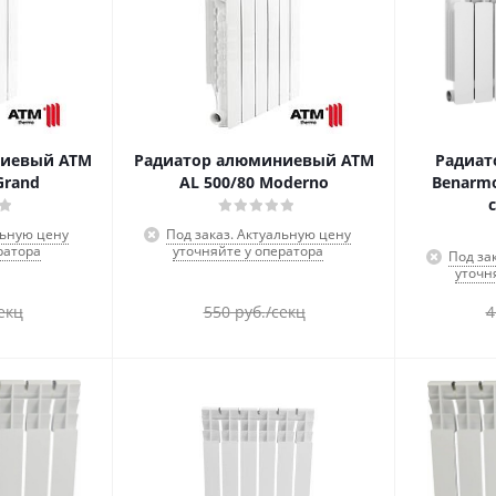
ниевый ATM
Радиатор алюминиевый ATM
Радиат
Grand
AL 500/80 Moderno
Benarmo
льную цену
Под заказ. Актуальную цену
ратора
уточняйте у оператора
Под за
уточн
екц
550
руб.
/секц
4