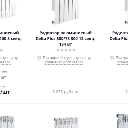
миниевый
Радиатор алюминиевый
Радиат
100 8 секц.
Delta Plus 500/78 500 12 секц.
Delta Plu
134 Вт
льную цену
Под заказ. Актуальную цену
Под за
ратора
уточняйте у оператора
уточн
зине
/шт
йте
.
/шт
6 873
руб.
/шт
3