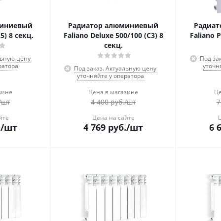
миниевый
Радиатор алюминиевый
Радиат
5) 8 секц.
Faliano Deluxe 500/100 (C3) 8
Faliano P
секц.
льную цену
Под за
ратора
уточн
Под заказ. Актуальную цену
уточняйте у оператора
зине
Цена в магазине
Це
/шт
4 400
руб.
/шт
7
йте
Цена на сайте
.
/шт
4 769
руб.
/шт
6 