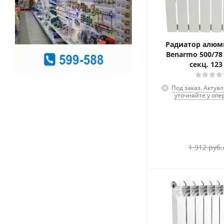
Радиатор алю
Benarmo 500/78 
секц. 123
Под заказ. Актуа
уточняйте у опе
1 912
руб.