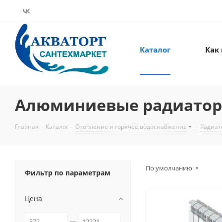
Каталог
Как
Алюминиевые радиато
Главная
-
Каталог
-
Отопление и горячее водоснабжение
-
Радиат
По умолчанию
Фильтр по параметрам
Цена