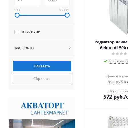
572
12221
В наличии
Радиатор алю
Gekon AI 500 
Материал
Есть в нал
Цена в мага
Сбросить
850
руб.
/с
Цена на са
572
руб.
/