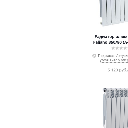
Радиатор алю
Faliano 350/80 (А
Под заказ. Актуа
уточняйте у опе
5 120
руб.