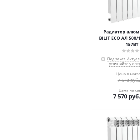
Радиатор алю
BILIT ECO АЛ 500/1
157Вт
Под заказ. Актуа
уточняйте у опе
Цена в мага
7 570
руб.
Цена на са
7 570
руб