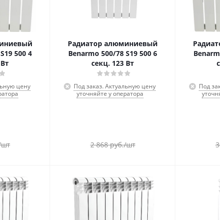
миниевый
Радиатор алюминиевый
Радиат
S19 500 4
Benarmo 500/78 S19 500 6
Benarmo
 Вт
секц. 123 Вт
льную цену
Под заказ. Актуальную цену
Под за
ратора
уточняйте у оператора
уточн
/шт
2 868
руб.
/шт
3