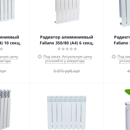
миниевый
Радиатор алюминиевый
Радиат
4) 10 секц.
Faliano 350/80 (А4) 6 секц.
Faliano 
льную цену
Под заказ. Актуальную цену
Под за
ратора
уточняйте у оператора
уточн
/шт
3 075
руб.
/шт
4