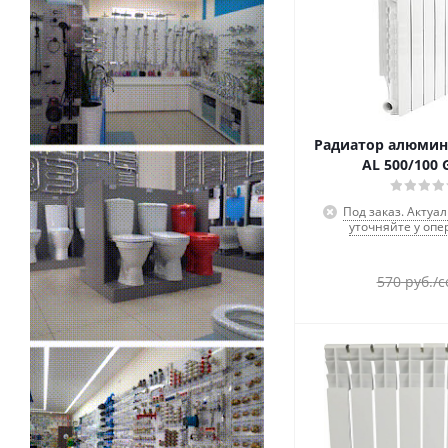
Радиатор алюми
AL 500/100 
Под заказ. Актуа
уточняйте у опе
570
руб.
/с