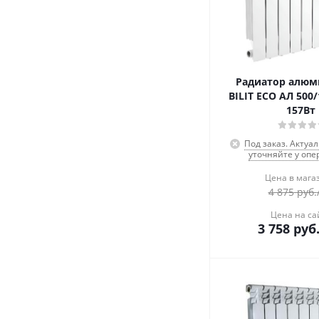
Радиатор алю
BILIT ECO АЛ 500/
157Вт
Под заказ. Актуа
уточняйте у опе
Цена в мага
4 875
руб.
Цена на са
3 758
руб