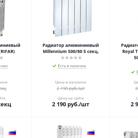
миниевый
Радиатор алюминиевый
Радиат
(RIFAR)
Millennium 500/80 5 секц.
Royal 
5
ичии
Есть в наличии
зине
Цена в магазине
Це
екц
2 190
руб.
/шт
3
йте
Цена на сайте
секц
2 190
руб.
/шт
2 