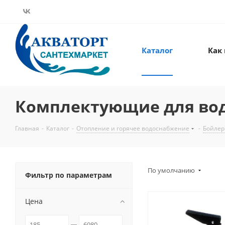
Каталог
Как
Комплектующие для во
Главная
-
Каталог
-
Отопление и горячее водоснабжение
-
Бойлер
По умолчанию
Фильтр по параметрам
Цена