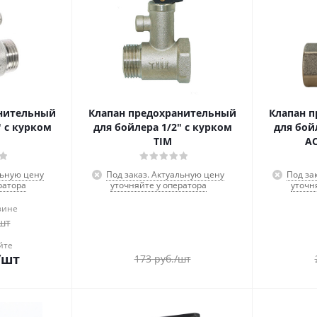
анительный
Клапан предохранительный
Клапан 
" с курком
для бойлера 1/2" с курком
для бой
TIM
АС
льную цену
Под заказ. Актуальную цену
Под за
ратора
уточняйте у оператора
уточн
зине
шт
йте
/шт
173
руб.
/шт