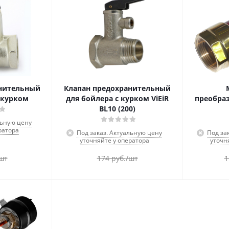
анительный
Клапан предохранительный
 курком
для бойлера с курком ViEiR
преобра
BL10 (200)
льную цену
ратора
Под заказ. Актуальную цену
Под за
уточняйте у оператора
уточн
шт
174
руб.
/шт
1