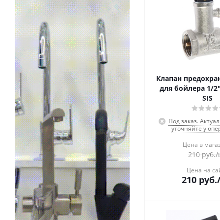
Клапан предохр
для бойлера 1/2
SIS
Под заказ. Актуа
уточняйте у опе
Цена в мага
210
руб.
/
Цена на са
210
руб.