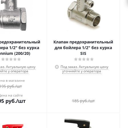
предохранительный
Клапан предохранительный
ера 1/2" без курка
для бойлера 1/2" без курка
ennium (200/20)
SIS
каз. Актуальную цену
Под заказ. Актуальную цену
яйте у оператора
уточняйте у оператора
на в магазине
195
руб.
/шт
Цена на сайте
95
руб.
/шт
185
руб.
/шт