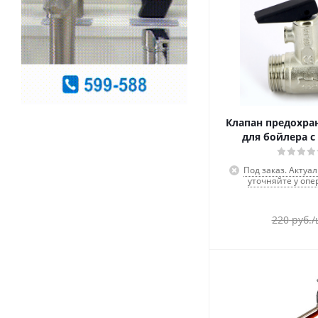
Клапан предохр
для бойлера с
Под заказ. Актуа
уточняйте у опе
220
руб.
/