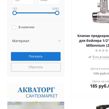
185
6980
В наличии
Клапан предохр
для бойлера 1/2
Материал
Millennium (2
Есть в нал
Сбросить
Цена в мага
185
руб.
/
Цена на са
185
руб.