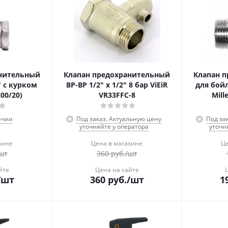
анительный
Клапан предохранительный
Клапан 
" с курком
ВР-ВР 1/2" х 1/2" 8 бар ViEiR
для бойл
00/20)
VR33FFC-8
Mill
ичии
Под заказ. Актуальную цену
Под за
уточняйте у оператора
уточн
зине
Цена в магазине
Це
шт
360
руб.
/шт
йте
Цена на сайте
/шт
360
руб.
/шт
1