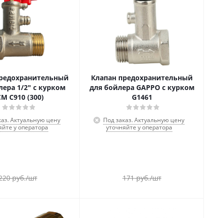
предохранительный
Клапан предохранительный
лера 1/2" с курком
для бойлера GAPPO с курком
М С910 (300)
G1461
каз. Актуальную цену
Под заказ. Актуальную цену
яйте у оператора
уточняйте у оператора
220
руб.
/шт
171
руб.
/шт