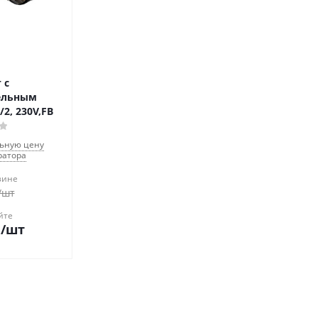
 с
ельным
/2, 230V,FB
льную цену
ратора
зине
/шт
йте
.
/шт