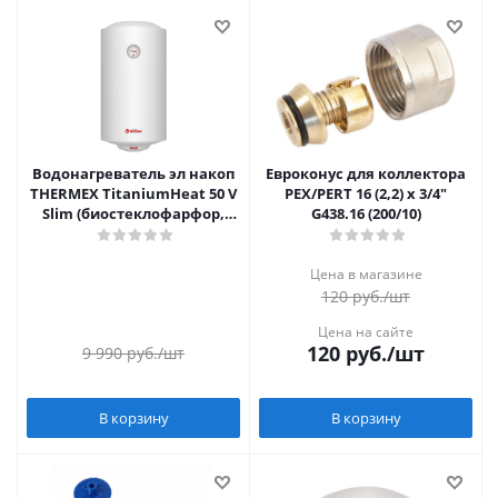
Водонагреватель эл накоп
Евроконус для коллектора
THERMEX TitaniumHeat 50 V
PEX/PERT 16 (2,2) х 3/4"
Slim (биостеклофарфор,
G438.16 (200/10)
круглый)
Цена в магазине
120
руб.
/шт
Цена на сайте
120
руб.
/шт
9 990
руб.
/шт
В корзину
В корзину