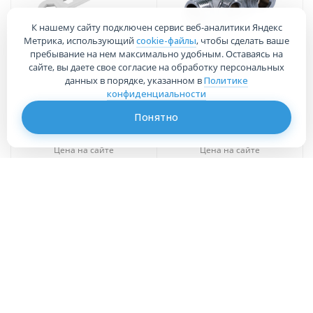
К нашему сайту подключен сервис веб-аналитики Яндекс
Метрика, использующий
cookie-файлы
, чтобы сделать ваше
Ключ для пробок и
Коллектор регул 1" х 3/4" 2
пребывание на нем максимально удобным. Оставаясь на
переходников радиаторов
выхода Millennium
сайте, вы даете свое согласие на обработку персональных
MKRK21034
данных в порядке, указанном в
Политике
конфиденциальности
Цена в магазине
Цена в магазине
Понятно
135
руб.
/шт
1 230
руб.
/шт
Цена на сайте
Цена на сайте
135
руб.
/шт
1 230
руб.
/шт
В корзину
В корзину