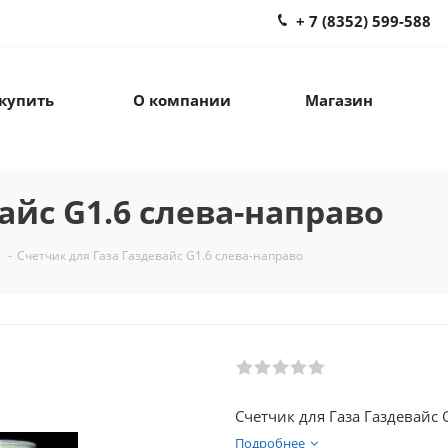
+ 7 (8352) 599-588
 купить
О компании
Магазин
айс G1.6 слева-направо
-
Счетчик для Газа Газдевайс G1.6 слева-направо
Счетчик для Газа Газдевайс 
Подробнее