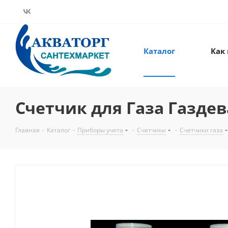
Каталог
Как
Счетчик для Газа Газдев
Главная
-
Каталог
-
Приборы учета
-
Счетчики
-
Счетчики газа