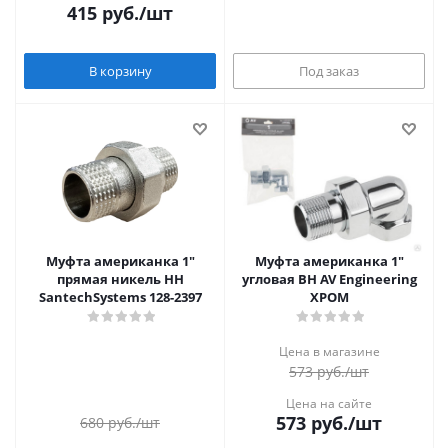
415
руб.
/шт
В корзину
Под заказ
Муфта американка 1"
Муфта американка 1"
прямая никель НН
угловая ВН AV Engineering
SantechSystems 128-2397
ХРОМ
Цена в магазине
573
руб.
/шт
Цена на сайте
573
руб.
/шт
680
руб.
/шт