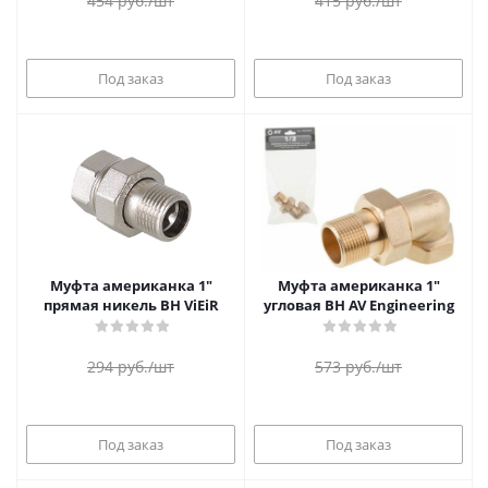
454
руб.
/шт
415
руб.
/шт
Под заказ
Под заказ
Муфта американка 1"
Муфта американка 1"
прямая никель ВН ViEiR
угловая ВН AV Engineering
294
руб.
/шт
573
руб.
/шт
Под заказ
Под заказ