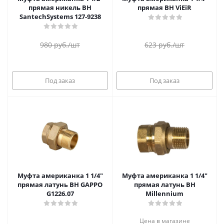
прямая никель ВН
прямая ВН ViEiR
SantechSystems 127-9238
980
руб.
/шт
623
руб.
/шт
Под заказ
Под заказ
Муфта американка 1 1/4"
Муфта американка 1 1/4"
прямая латунь ВН GAPPO
прямая латунь ВН
G1226.07
Millennium
Цена в магазине