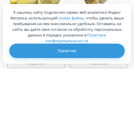
К нашему сайту подключен сервис веб-аналитики Яндекс
Метрика, использующий
cookie-файлы
, чтобы сделать ваше
Муфта американка 1/2"
Муфта американка 1/2"
пребывание на нем максимально удобным. Оставаясь на
прямая ВН LD.65.520.15
прямая ВН SIS (150)
сайте, вы даете свое согласие на обработку персональных
данных в порядке, указанном в
Политике
конфиденциальности
156
руб.
/шт
172
руб.
/шт
Понятно
Под заказ
Под заказ
Муфта американка 1/2"
Муфта американка 1/2"
прямая ВН ViEiR (150/10)
прямая латунь ВН GAPPO
HJKN33
G1226.04 (120/10)